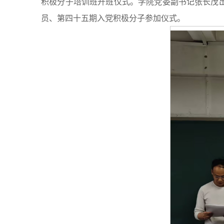
积极分子培训班开班仪式。学院党委副书记张长茂
员、第四十五期入党积极分子参加仪式。