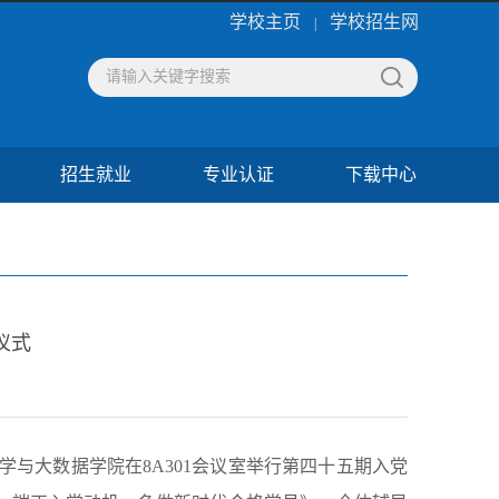
学校主页
学校招生网
|
招生就业
专业认证
下载中心
仪式
与大数据学院在8A301会议室举行第四十五期入党