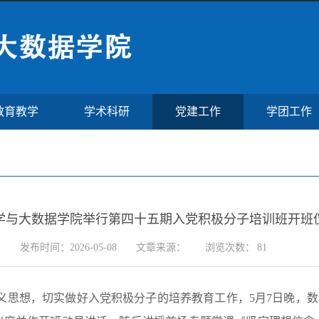
教育教学
学术科研
党建工作
学团工作
学与大数据学院举行第四十五期入党积极分子培训班开班
发布时间：2026-05-08
文章来源：
浏览次数：
81
思想，切实做好入党积极分子的培养教育工作，5月7日晚，数学