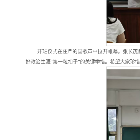
开班仪式在庄严的国歌声中拉开帷幕。张长茂
好政治生涯“第一粒扣子”的关键举措。希望大家珍