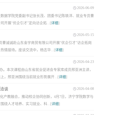
2026-06-09
大数据学院党委副书记张长茂、团委书记陈轶洋、就业专员曹
展“优企引才”定向访企拓...[
详细
]
2026-05-15
员曹诚诚赴山东金宇商贸有限公司开展“优企引才”访企拓岗
情接待。座谈交流中，杨志华...[
详细
]
2026-04-23
利举办。本次课程由山东省就业促进会专家库成员邢亚洲主讲，
，邢亚洲围绕当前就业形势展开...[
详细
]
作洽谈
2026-04-08
化产教融合，推动校企协同创新，4月7日，济宁学院数学与
绕人才培养、实习就业、科...[
详细
]