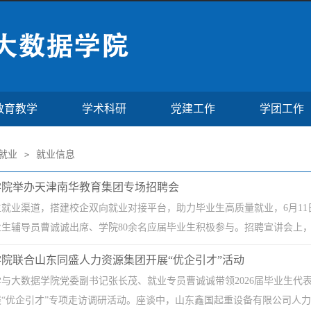
教育教学
学术科研
党建工作
学团工作
就业
就业信息
>
学院举办天津南华教育集团专场招聘会
生就业渠道，搭建校企双向就业对接平台，助力毕业生高质量就业，6月1
生辅导员曹诚诚出席、学院80余名应届毕业生积极参与。招聘宣讲会上，企
院联合山东同盛人力资源集团开展“优企引才”活动
学与大数据学院党委副书记张长茂、就业专员曹诚诚带领2026届毕业生
“优企引才”专项走访调研活动。座谈中，山东鑫国起重设备有限公司人力总