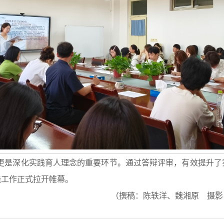
更是深化实践育人理念的重要环节。通过答辩评审，有效提升了
践工作正式拉开帷幕。
（撰稿：陈轶洋、魏湘原 摄影